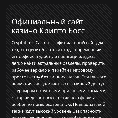
Официальный сайт
казино Крипто Босс
Cryptoboss Casino — официальный сайт для
тех, кто ценит быстрый вход, современный
интерфейс и удобную навигацию. Здесь
легко найти актуальные разделы, проверить
рабочее зеркало и перейти к игровому
пространству без лишних шагов. Отдельного
внимания заслуживает эксклюзивный доступ
к турнирам с крупными призовыми фондами,
который делает посещение платформы
особенно привлекательным. Пользователей
также ждут высокий уровень безопасности,