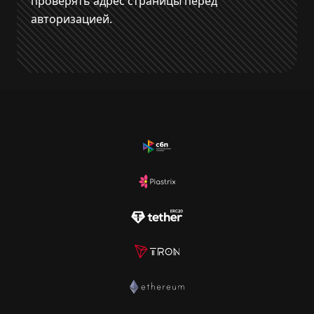
проверять адрес страницы перед
авторизацией.