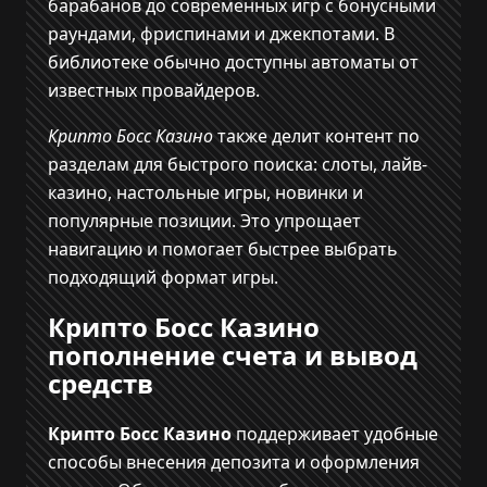
барабанов до современных игр с бонусными
раундами, фриспинами и джекпотами. В
библиотеке обычно доступны автоматы от
известных провайдеров.
Крипто Босс Казино
также делит контент по
разделам для быстрого поиска: слоты, лайв-
казино, настольные игры, новинки и
популярные позиции. Это упрощает
навигацию и помогает быстрее выбрать
подходящий формат игры.
Крипто Босс Казино
пополнение счета и вывод
средств
Крипто Босс Казино
поддерживает удобные
способы внесения депозита и оформления