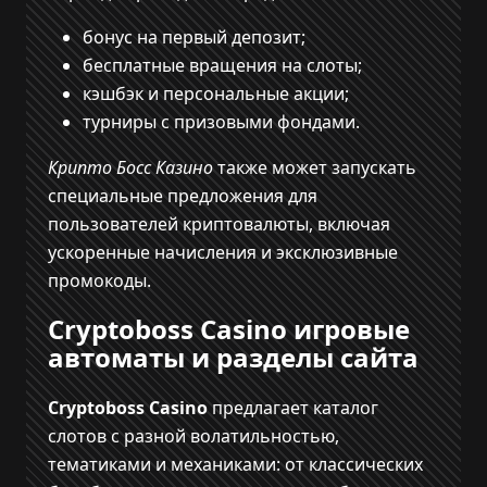
бонус на первый депозит;
бесплатные вращения на слоты;
кэшбэк и персональные акции;
турниры с призовыми фондами.
Крипто Босс Казино
также может запускать
специальные предложения для
пользователей криптовалюты, включая
ускоренные начисления и эксклюзивные
промокоды.
Cryptoboss Casino игровые
автоматы и разделы сайта
Cryptoboss Casino
предлагает каталог
слотов с разной волатильностью,
тематиками и механиками: от классических