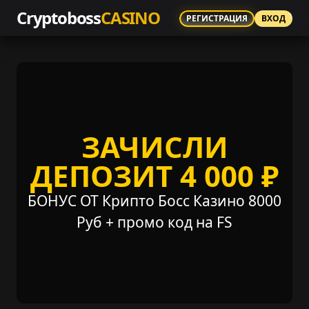
Cryptoboss
CASINO
РЕГИСТРАЦИЯ
ВХОД
ЗАЧИСЛИ
ДЕПОЗИТ 4 000 ₽
БОНУС ОТ Крипто Босс Казино 8000
Руб + промо код на FS