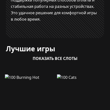
поддержка популярных способов оплаты и
стабильная работа на разных устройствах.
Это удачное решение для комфортной игры
в любое время.
Лучшие игры
ПОКАЗАТЬ ВСЕ СЛОТЫ